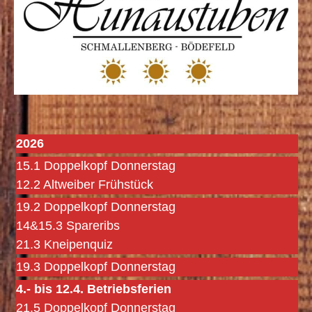
2026
15.1 Doppelkopf Donnerstag
12.2 Altweiber Frühstück
19.2 Doppelkopf Donnerstag
14&15.3 Spareribs
21.3 Kneipenquiz
19.3 Doppelkopf Donnerstag
4.- bis 12.4. Betriebsferien
21.5 Doppelkopf Donnerstag